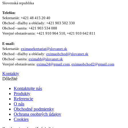
Slovenská republika
Telefón:
Sekretariát: +421 48 415 20 40
Obchod - dlažby a obklady: +421 903 502 330
Obchod - sanita: +421 903 534 088
Verejné obstarávania: +421 910 964 510, +421 910 642 811
E-mail:
Sekretariát:
eximasekretariat@slovanet.sk
Obchod - dlažby a obklady:
eximaobchod@slovanet.sk
Obchod - sanita:
eximabb@slovanet.sk
Verejné obstarávania:
exima24@gmail.com
,
eximaobchod2@gmail.com
Kontakty
Dôležité
Kontaktujte nás
Produkty
Referencie
O nás
Obchodné podmienky
Ochrana osobných údajov
Cookies