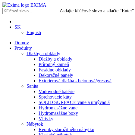
EXIMA
Zadajte kľúčové slovo a stlačte "Enter
SK
English
Domov
Produkty
Dlažby a obklady
Dlažby a obklady
Prírodný kameň
Fasádne obklady
Dekoračné panely
Exteriérová dlažba - betónová/gresová
Sanita
Vodovodné batérie
Sprchovacie kúty
SOLID SURFACE vane a umývadlá
Hydromasážne vane
Hydromasážne boxy
Vírivky
Nábytok
Repliky starožitného nábytku
Klasický nábytok