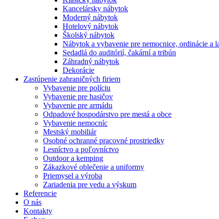
Kancelársky nábytok
Moderný nábytok
Hotelový nábytok
Školský nábytok
Nábytok a vybavenie pre nemocnice, ordinácie a l
Sedadlá do auditórií, čakární a tribún
Záhradný nábytok
Dekorácie
Zastúpenie zahraničných firiem
Vybavenie pre políciu
Vybavenie pre hasičov
Vybavenie pre armádu
Odpadové hospodárstvo pre mestá a obce
Vybavenie nemocníc
Mestský mobiliár
Osobné ochranné pracovné prostriedky
Lesníctvo a poľovníctvo
Outdoor a kemping
Zákazkové oblečenie a uniformy
Priemysel a výroba
Zariadenia pre vedu a výskum
Referencie
O nás
Kontakty