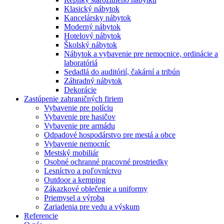
Klasický nábytok
Kancelársky nábytok
Moderný nábytok
Hotelový nábytok
Školský nábytok
Nábytok a vybavenie pre nemocnice, ordinácie a
laboratóriá
Sedadlá do auditórií, čakární a tribún
Záhradný nábytok
Dekorácie
Zastúpenie zahraničných firiem
Vybavenie pre políciu
Vybavenie pre hasičov
Vybavenie pre armádu
Odpadové hospodárstvo pre mestá a obce
Vybavenie nemocníc
Mestský mobiliár
Osobné ochranné pracovné prostriedky
Lesníctvo a poľovníctvo
Outdoor a kemping
Zákazkové oblečenie a uniformy
Priemysel a výroba
Zariadenia pre vedu a výskum
Referencie