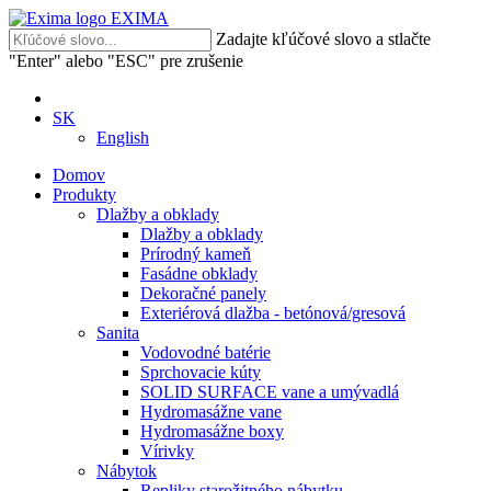
EXIMA
Zadajte kľúčové slovo a stlačte
"Enter" alebo "ESC" pre zrušenie
SK
English
Domov
Produkty
Dlažby a obklady
Dlažby a obklady
Prírodný kameň
Fasádne obklady
Dekoračné panely
Exteriérová dlažba - betónová/gresová
Sanita
Vodovodné batérie
Sprchovacie kúty
SOLID SURFACE vane a umývadlá
Hydromasážne vane
Hydromasážne boxy
Vírivky
Nábytok
Repliky starožitného nábytku