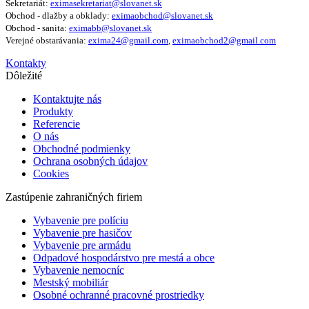
Sekretariát:
eximasekretariat@slovanet.sk
Obchod - dlažby a obklady:
eximaobchod@slovanet.sk
Obchod - sanita:
eximabb@slovanet.sk
Verejné obstarávania:
exima24@gmail.com
,
eximaobchod2@gmail.com
Kontakty
Dôležité
Kontaktujte nás
Produkty
Referencie
O nás
Obchodné podmienky
Ochrana osobných údajov
Cookies
Zastúpenie zahraničných firiem
Vybavenie pre políciu
Vybavenie pre hasičov
Vybavenie pre armádu
Odpadové hospodárstvo pre mestá a obce
Vybavenie nemocníc
Mestský mobiliár
Osobné ochranné pracovné prostriedky