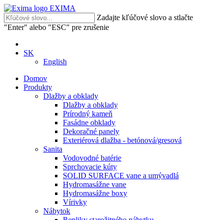
EXIMA
Zadajte kľúčové slovo a stlačte
"Enter" alebo "ESC" pre zrušenie
SK
English
Domov
Produkty
Dlažby a obklady
Dlažby a obklady
Prírodný kameň
Fasádne obklady
Dekoračné panely
Exteriérová dlažba - betónová/gresová
Sanita
Vodovodné batérie
Sprchovacie kúty
SOLID SURFACE vane a umývadlá
Hydromasážne vane
Hydromasážne boxy
Vírivky
Nábytok
Repliky starožitného nábytku