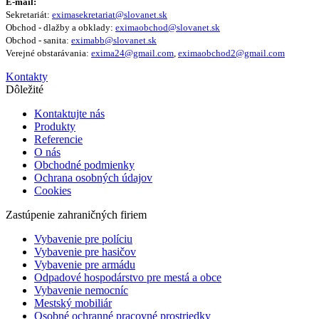
E-mail:
Sekretariát:
eximasekretariat@slovanet.sk
Obchod - dlažby a obklady:
eximaobchod@slovanet.sk
Obchod - sanita:
eximabb@slovanet.sk
Verejné obstarávania:
exima24@gmail.com
,
eximaobchod2@gmail.com
Kontakty
Dôležité
Kontaktujte nás
Produkty
Referencie
O nás
Obchodné podmienky
Ochrana osobných údajov
Cookies
Zastúpenie zahraničných firiem
Vybavenie pre políciu
Vybavenie pre hasičov
Vybavenie pre armádu
Odpadové hospodárstvo pre mestá a obce
Vybavenie nemocníc
Mestský mobiliár
Osobné ochranné pracovné prostriedky