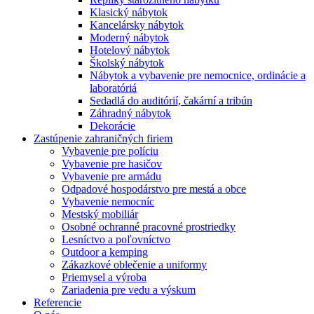
Klasický nábytok
Kancelársky nábytok
Moderný nábytok
Hotelový nábytok
Školský nábytok
Nábytok a vybavenie pre nemocnice, ordinácie a
laboratóriá
Sedadlá do auditórií, čakární a tribún
Záhradný nábytok
Dekorácie
Zastúpenie zahraničných firiem
Vybavenie pre políciu
Vybavenie pre hasičov
Vybavenie pre armádu
Odpadové hospodárstvo pre mestá a obce
Vybavenie nemocníc
Mestský mobiliár
Osobné ochranné pracovné prostriedky
Lesníctvo a poľovníctvo
Outdoor a kemping
Zákazkové oblečenie a uniformy
Priemysel a výroba
Zariadenia pre vedu a výskum
Referencie