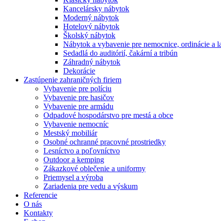
Kancelársky nábytok
Moderný nábytok
Hotelový nábytok
Školský nábytok
Nábytok a vybavenie pre nemocnice, ordinácie a l
Sedadlá do auditórií, čakární a tribún
Záhradný nábytok
Dekorácie
Zastúpenie zahraničných firiem
Vybavenie pre políciu
Vybavenie pre hasičov
Vybavenie pre armádu
Odpadové hospodárstvo pre mestá a obce
Vybavenie nemocníc
Mestský mobiliár
Osobné ochranné pracovné prostriedky
Lesníctvo a poľovníctvo
Outdoor a kemping
Zákazkové oblečenie a uniformy
Priemysel a výroba
Zariadenia pre vedu a výskum
Referencie
O nás
Kontakty