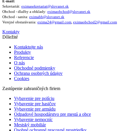
E-mail:
Sekretariát:
eximasekretariat@slovanet.sk
Obchod - dlažby a obklady:
eximaobchod@slovanet.sk
Obchod - sanita:
eximabb@slovanet.sk
Verejné obstarávania:
exima24@gmail.com
,
eximaobchod2@gmail.com
Kontakty
Dôležité
Kontaktujte nás
Produkty
Referencie
O nás
Obchodné podmienky
Ochrana osobných údajov
Cookies
Zastúpenie zahraničných firiem
Vybavenie pre políciu
Vybavenie pre hasičov
Vybavenie pre armádu
Odpadové hospodárstvo pre mestá a obce
Vybavenie nemocníc
Mestský mobiliár
Osobné ochranné pracovné prostriedky