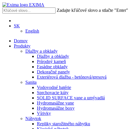
EXIMA
Zadajte kľúčové slovo a stlačte "Enter
SK
English
Domov
Produkty
Dlažby a obklady
Dlažby a obklady
Prírodný kameň
Fasádne obklady
Dekoračné panely
Exteriérová dlažba - betónová/gresová
Sanita
Vodovodné batérie
Sprchovacie kúty
SOLID SURFACE vane a umývadlá
Hydromasážne vane
Hydromasážne boxy
Vírivky
Nábytok
Repliky starožitného nábytku
Klasický nábytok