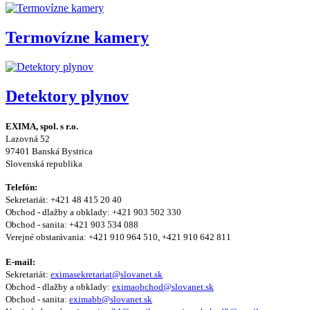
Termovízne kamery
Detektory plynov
EXIMA, spol. s r.o.
Lazovná 52
97401 Banská Bystrica
Slovenská republika
Telefón:
Sekretariát: +421 48 415 20 40
Obchod - dlažby a obklady: +421 903 502 330
Obchod - sanita: +421 903 534 088
Verejné obstarávania: +421 910 964 510, +421 910 642 811
E-mail:
Sekretariát:
eximasekretariat@slovanet.sk
Obchod - dlažby a obklady:
eximaobchod@slovanet.sk
Obchod - sanita:
eximabb@slovanet.sk