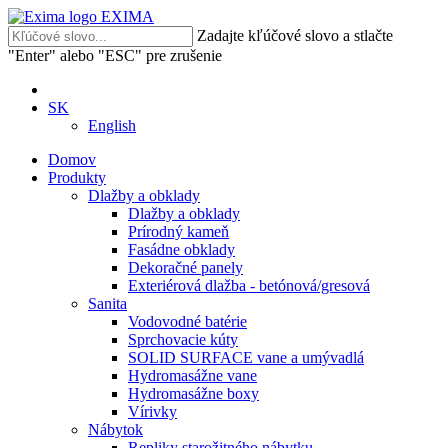
EXIMA
Zadajte kľúčové slovo a stlačte
"Enter" alebo "ESC" pre zrušenie
SK
English
Domov
Produkty
Dlažby a obklady
Dlažby a obklady
Prírodný kameň
Fasádne obklady
Dekoračné panely
Exteriérová dlažba - betónová/gresová
Sanita
Vodovodné batérie
Sprchovacie kúty
SOLID SURFACE vane a umývadlá
Hydromasážne vane
Hydromasážne boxy
Vírivky
Nábytok
Repliky starožitného nábytku