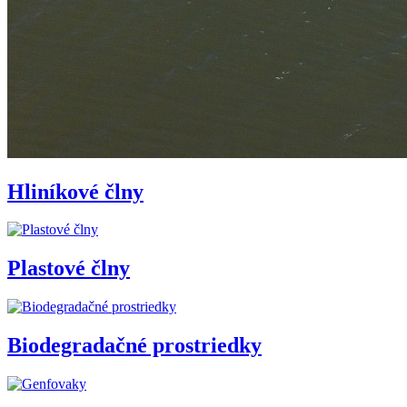
Hliníkové člny
Plastové člny
Biodegradačné prostriedky