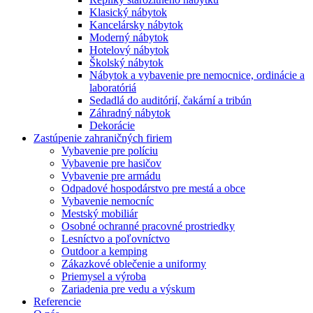
Klasický nábytok
Kancelársky nábytok
Moderný nábytok
Hotelový nábytok
Školský nábytok
Nábytok a vybavenie pre nemocnice, ordinácie a
laboratóriá
Sedadlá do auditórií, čakární a tribún
Záhradný nábytok
Dekorácie
Zastúpenie zahraničných firiem
Vybavenie pre políciu
Vybavenie pre hasičov
Vybavenie pre armádu
Odpadové hospodárstvo pre mestá a obce
Vybavenie nemocníc
Mestský mobiliár
Osobné ochranné pracovné prostriedky
Lesníctvo a poľovníctvo
Outdoor a kemping
Zákazkové oblečenie a uniformy
Priemysel a výroba
Zariadenia pre vedu a výskum
Referencie