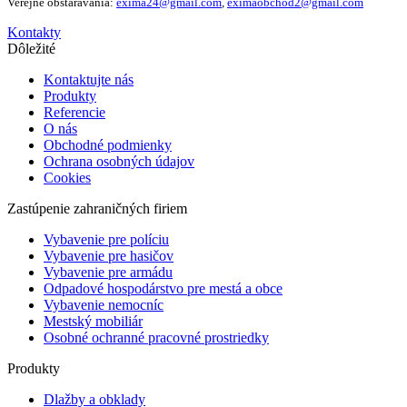
Verejné obstarávania:
exima24@gmail.com
,
eximaobchod2@gmail.com
Kontakty
Dôležité
Kontaktujte nás
Produkty
Referencie
O nás
Obchodné podmienky
Ochrana osobných údajov
Cookies
Zastúpenie zahraničných firiem
Vybavenie pre políciu
Vybavenie pre hasičov
Vybavenie pre armádu
Odpadové hospodárstvo pre mestá a obce
Vybavenie nemocníc
Mestský mobiliár
Osobné ochranné pracovné prostriedky
Produkty
Dlažby a obklady