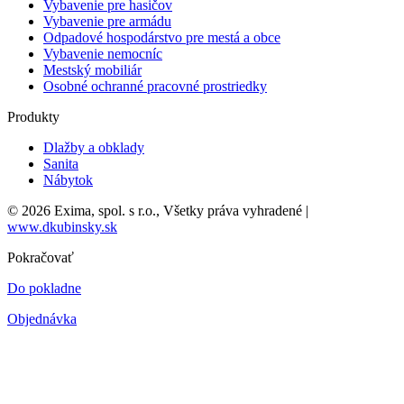
Vybavenie pre hasičov
Vybavenie pre armádu
Odpadové hospodárstvo pre mestá a obce
Vybavenie nemocníc
Mestský mobiliár
Osobné ochranné pracovné prostriedky
Produkty
Dlažby a obklady
Sanita
Nábytok
© 2026 Exima, spol. s r.o., Všetky práva vyhradené |
www.dkubinsky.sk
Pokračovať
Do pokladne
Objednávka