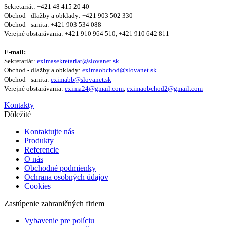
Sekretariát: +421 48 415 20 40
Obchod - dlažby a obklady: +421 903 502 330
Obchod - sanita: +421 903 534 088
Verejné obstarávania: +421 910 964 510, +421 910 642 811
E-mail:
Sekretariát:
eximasekretariat@slovanet.sk
Obchod - dlažby a obklady:
eximaobchod@slovanet.sk
Obchod - sanita:
eximabb@slovanet.sk
Verejné obstarávania:
exima24@gmail.com
,
eximaobchod2@gmail.com
Kontakty
Dôležité
Kontaktujte nás
Produkty
Referencie
O nás
Obchodné podmienky
Ochrana osobných údajov
Cookies
Zastúpenie zahraničných firiem
Vybavenie pre políciu