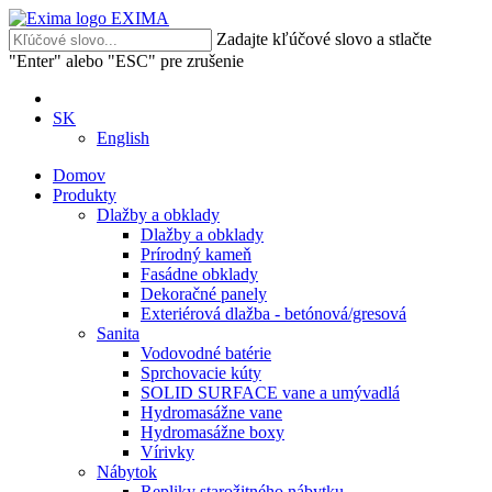
EXIMA
Zadajte kľúčové slovo a stlačte
"Enter" alebo "ESC" pre zrušenie
SK
English
Domov
Produkty
Dlažby a obklady
Dlažby a obklady
Prírodný kameň
Fasádne obklady
Dekoračné panely
Exteriérová dlažba - betónová/gresová
Sanita
Vodovodné batérie
Sprchovacie kúty
SOLID SURFACE vane a umývadlá
Hydromasážne vane
Hydromasážne boxy
Vírivky
Nábytok
Repliky starožitného nábytku