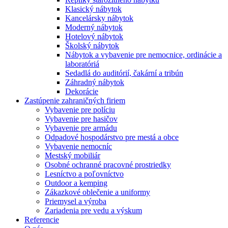
Klasický nábytok
Kancelársky nábytok
Moderný nábytok
Hotelový nábytok
Školský nábytok
Nábytok a vybavenie pre nemocnice, ordinácie a
laboratóriá
Sedadlá do auditórií, čakární a tribún
Záhradný nábytok
Dekorácie
Zastúpenie zahraničných firiem
Vybavenie pre políciu
Vybavenie pre hasičov
Vybavenie pre armádu
Odpadové hospodárstvo pre mestá a obce
Vybavenie nemocníc
Mestský mobiliár
Osobné ochranné pracovné prostriedky
Lesníctvo a poľovníctvo
Outdoor a kemping
Zákazkové oblečenie a uniformy
Priemysel a výroba
Zariadenia pre vedu a výskum
Referencie