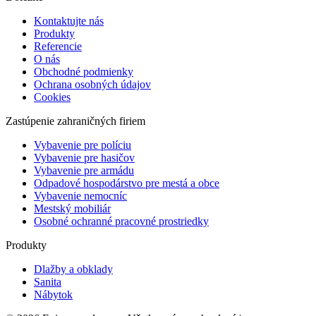
Kontaktujte nás
Produkty
Referencie
O nás
Obchodné podmienky
Ochrana osobných údajov
Cookies
Zastúpenie zahraničných firiem
Vybavenie pre políciu
Vybavenie pre hasičov
Vybavenie pre armádu
Odpadové hospodárstvo pre mestá a obce
Vybavenie nemocníc
Mestský mobiliár
Osobné ochranné pracovné prostriedky
Produkty
Dlažby a obklady
Sanita
Nábytok