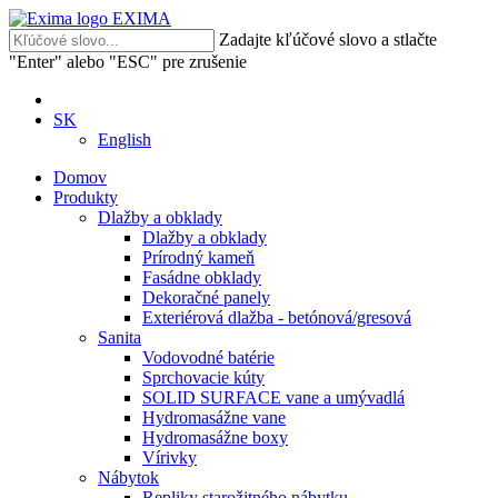
EXIMA
Zadajte kľúčové slovo a stlačte
"Enter" alebo "ESC" pre zrušenie
SK
English
Domov
Produkty
Dlažby a obklady
Dlažby a obklady
Prírodný kameň
Fasádne obklady
Dekoračné panely
Exteriérová dlažba - betónová/gresová
Sanita
Vodovodné batérie
Sprchovacie kúty
SOLID SURFACE vane a umývadlá
Hydromasážne vane
Hydromasážne boxy
Vírivky
Nábytok
Repliky starožitného nábytku