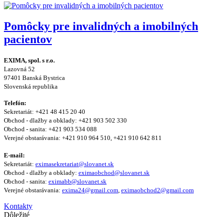
Pomôcky pre invalidných a imobilných
pacientov
EXIMA, spol. s r.o.
Lazovná 52
97401 Banská Bystrica
Slovenská republika
Telefón:
Sekretariát: +421 48 415 20 40
Obchod - dlažby a obklady: +421 903 502 330
Obchod - sanita: +421 903 534 088
Verejné obstarávania: +421 910 964 510, +421 910 642 811
E-mail:
Sekretariát:
eximasekretariat@slovanet.sk
Obchod - dlažby a obklady:
eximaobchod@slovanet.sk
Obchod - sanita:
eximabb@slovanet.sk
Verejné obstarávania:
exima24@gmail.com
,
eximaobchod2@gmail.com
Kontakty
Dôležité