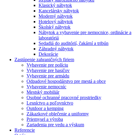
Klasický nábytok
Kancelársky nábytok
Moderný nábytok
Hotelový nábytok
Školský nábytok
Nábytok a vybavenie pre nemocnice, ordinácie a
laboratóriá
Sedadlá do auditórií, čakární a tribún
Záhradný nábytok
Dekorácie
Zastúpenie zahraničných firiem
Vybavenie pre políciu
Vybavenie pre hasičov
Vybavenie pre armádu
Odpadové hospodárstvo pre mestá a obce
Vybavenie nemocníc
Mestský mobiliár
Osobné ochranné pracovné prostriedky
Lesníctvo a poľovníctvo
Outdoor a kemping
Zákazkové oblečenie a uniformy
Priemysel a výroba
Zariadenia pre vedu a výskum
Referencie