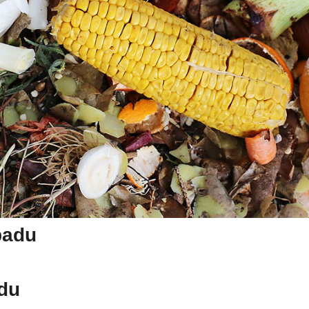
padu
du