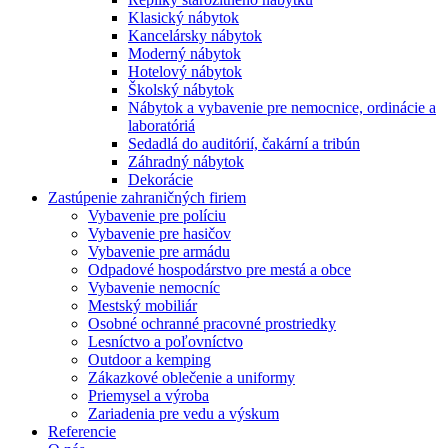
Klasický nábytok
Kancelársky nábytok
Moderný nábytok
Hotelový nábytok
Školský nábytok
Nábytok a vybavenie pre nemocnice, ordinácie a
laboratóriá
Sedadlá do auditórií, čakární a tribún
Záhradný nábytok
Dekorácie
Zastúpenie zahraničných firiem
Vybavenie pre políciu
Vybavenie pre hasičov
Vybavenie pre armádu
Odpadové hospodárstvo pre mestá a obce
Vybavenie nemocníc
Mestský mobiliár
Osobné ochranné pracovné prostriedky
Lesníctvo a poľovníctvo
Outdoor a kemping
Zákazkové oblečenie a uniformy
Priemysel a výroba
Zariadenia pre vedu a výskum
Referencie