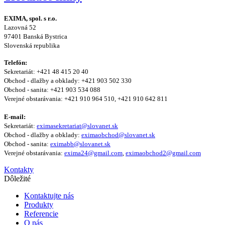
EXIMA, spol. s r.o.
Lazovná 52
97401 Banská Bystrica
Slovenská republika
Telefón:
Sekretariát: +421 48 415 20 40
Obchod - dlažby a obklady: +421 903 502 330
Obchod - sanita: +421 903 534 088
Verejné obstarávania: +421 910 964 510, +421 910 642 811
E-mail:
Sekretariát:
eximasekretariat@slovanet.sk
Obchod - dlažby a obklady:
eximaobchod@slovanet.sk
Obchod - sanita:
eximabb@slovanet.sk
Verejné obstarávania:
exima24@gmail.com
,
eximaobchod2@gmail.com
Kontakty
Dôležité
Kontaktujte nás
Produkty
Referencie
O nás