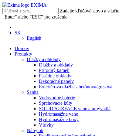
EXIMA
Zadajte kľúčové slovo a stlačte
"Enter" alebo "ESC" pre zrušenie
SK
English
Domov
Produkty
Dlažby a obklady
Dlažby a obklady
Prírodný kameň
Fasádne obklady
Dekoračné panely
Exteriérová dlažba - betónová/gresová
Sanita
Vodovodné batérie
Sprchovacie kúty
SOLID SURFACE vane a umývadlá
Hydromasážne vane
Hydromasážne boxy
Vírivky
Nábytok
Repliky starožitného nábytku