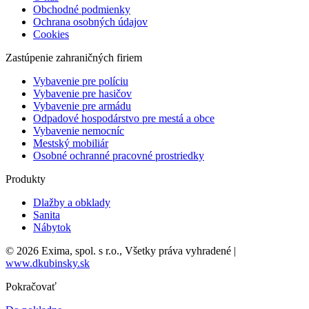
Obchodné podmienky
Ochrana osobných údajov
Cookies
Zastúpenie zahraničných firiem
Vybavenie pre políciu
Vybavenie pre hasičov
Vybavenie pre armádu
Odpadové hospodárstvo pre mestá a obce
Vybavenie nemocníc
Mestský mobiliár
Osobné ochranné pracovné prostriedky
Produkty
Dlažby a obklady
Sanita
Nábytok
© 2026 Exima, spol. s r.o., Všetky práva vyhradené |
www.dkubinsky.sk
Pokračovať