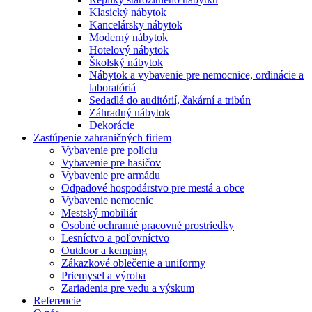
Klasický nábytok
Kancelársky nábytok
Moderný nábytok
Hotelový nábytok
Školský nábytok
Nábytok a vybavenie pre nemocnice, ordinácie a
laboratóriá
Sedadlá do auditórií, čakární a tribún
Záhradný nábytok
Dekorácie
Zastúpenie zahraničných firiem
Vybavenie pre políciu
Vybavenie pre hasičov
Vybavenie pre armádu
Odpadové hospodárstvo pre mestá a obce
Vybavenie nemocníc
Mestský mobiliár
Osobné ochranné pracovné prostriedky
Lesníctvo a poľovníctvo
Outdoor a kemping
Zákazkové oblečenie a uniformy
Priemysel a výroba
Zariadenia pre vedu a výskum
Referencie