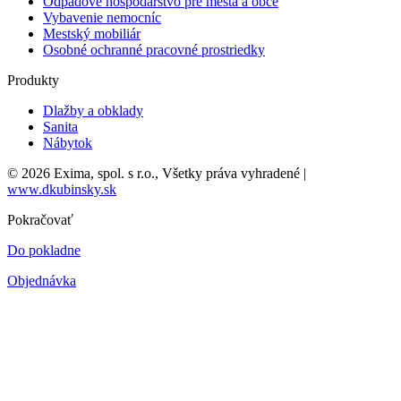
Odpadové hospodárstvo pre mestá a obce
Vybavenie nemocníc
Mestský mobiliár
Osobné ochranné pracovné prostriedky
Produkty
Dlažby a obklady
Sanita
Nábytok
© 2026 Exima, spol. s r.o., Všetky práva vyhradené |
www.dkubinsky.sk
Pokračovať
Do pokladne
Objednávka