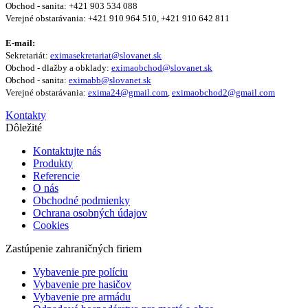
Obchod - sanita: +421 903 534 088
Verejné obstarávania: +421 910 964 510, +421 910 642 811
E-mail:
Sekretariát:
eximasekretariat@slovanet.sk
Obchod - dlažby a obklady:
eximaobchod@slovanet.sk
Obchod - sanita:
eximabb@slovanet.sk
Verejné obstarávania:
exima24@gmail.com
,
eximaobchod2@gmail.com
Kontakty
Dôležité
Kontaktujte nás
Produkty
Referencie
O nás
Obchodné podmienky
Ochrana osobných údajov
Cookies
Zastúpenie zahraničných firiem
Vybavenie pre políciu
Vybavenie pre hasičov
Vybavenie pre armádu