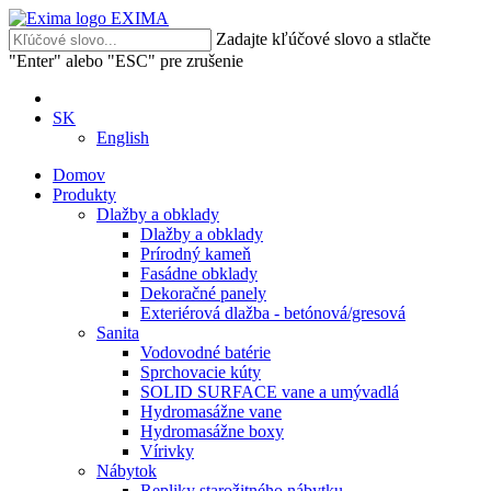
EXIMA
Zadajte kľúčové slovo a stlačte
"Enter" alebo "ESC" pre zrušenie
SK
English
Domov
Produkty
Dlažby a obklady
Dlažby a obklady
Prírodný kameň
Fasádne obklady
Dekoračné panely
Exteriérová dlažba - betónová/gresová
Sanita
Vodovodné batérie
Sprchovacie kúty
SOLID SURFACE vane a umývadlá
Hydromasážne vane
Hydromasážne boxy
Vírivky
Nábytok
Repliky starožitného nábytku