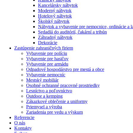
Kancelársky nábytok
Moderný nábytok
Hotelový nábytok
Školský nábytok
Nábytok a vybavenie pre nemocnice, ordinácie a l
Sedadlá do auditórií, čakární a tribún
Záhradný nábytok
Dekorácie
Zastúpenie zahraničných firiem
Vybavenie pre políciu
Vybavenie pre hasičov
Vybavenie pre armádu
Odpadové hospodárstvo pre mestá a obce
Vybavenie nemocníc
Mestský mobiliár
Osobné ochranné pracovné prostriedky
Lesníctvo a poľovníctvo
Outdoor a kemping
Zákazkové oblečenie a uniformy
Priemysel a výroba
Zariadenia pre vedu a výskum
Referencie
O nás
Kontakty