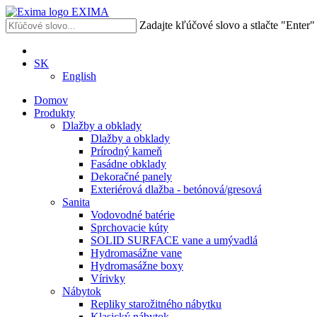
EXIMA
Zadajte kľúčové slovo a stlačte "Enter
SK
English
Domov
Produkty
Dlažby a obklady
Dlažby a obklady
Prírodný kameň
Fasádne obklady
Dekoračné panely
Exteriérová dlažba - betónová/gresová
Sanita
Vodovodné batérie
Sprchovacie kúty
SOLID SURFACE vane a umývadlá
Hydromasážne vane
Hydromasážne boxy
Vírivky
Nábytok
Repliky starožitného nábytku
Klasický nábytok